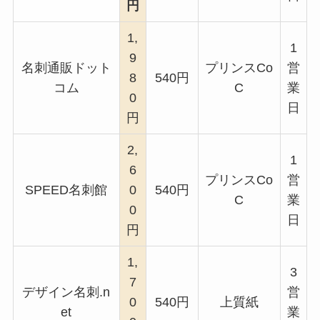
円
1,
1
9
名刺通販ドット
プリンスCo
営
8
540円
コム
C
業
0
日
円
2,
1
6
プリンスCo
営
SPEED名刺館
0
540円
C
業
0
日
円
1,
3
7
デザイン名刺.n
営
0
540円
上質紙
et
業