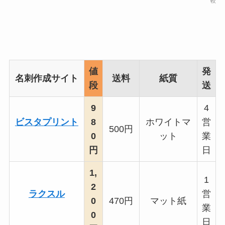
較
値
発
名刺作成サイト
送料
紙質
段
送
9
4
ビスタプリント
8
ホワイトマ
営
500円
0
ット
業
円
日
1,
1
2
ラクスル
営
0
470円
マット紙
業
0
日