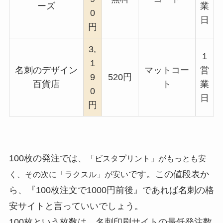
ーズ
業
0
日
円
3,
1
1
名刺のデザイン
マットコー
営
9
520円
百貨店
ト
業
0
日
円
100枚の発注では、
「ビスタプリント」がもっとも安
です。この値段表か
く、その次に「ラクスル」が安い
ら、『100枚注文で1000円前後』であれば名刺の格
安サイトと言っていいでしょう。
100枚という枚数は、名刺印刷サイトの最低発注数