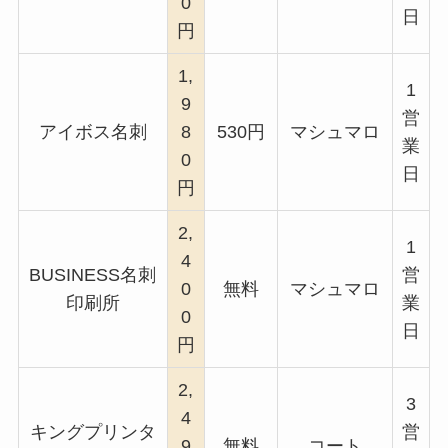
0
日
円
1,
1
9
営
アイボス名刺
8
530円
マシュマロ
業
0
日
円
2,
1
4
BUSINESS名刺
営
0
無料
マシュマロ
印刷所
業
0
日
円
2,
3
4
キングプリンタ
営
9
無料
コート